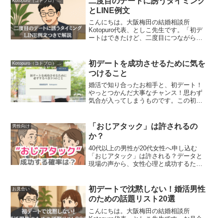
二度目のデートに誘うタイミング
Kotopuro（コトプロ）について
とLINE例文
こんにちは。大阪梅田の結婚相談所
Kotopuro代表、としこ先生です。「初デ
ートはできたけど、二度目につながらな
い…」「誘うタイミングが分からな
い…」こんなお悩み、婚活男性からとて
もよく聞きます。でも安心してくださ
初デートを成功させるために気を
Kotopuro（コトプロ）について
い。タイミングと伝え方を変...
つけること
婚活で知り合ったお相手と、初デート！
やっとつかんだ大事なチャンス！思わず
気合が入ってしまうものです。この初デ
ートで失敗すると、また婚活パーティー
やお見合いへ 振り出しに戻るなんてこ
とになりかねません。そんなことは避け
「おじアタック」は許されるの
男性向け
たいもの。婚活の初デート...
か？
40代以上の男性が20代女性へ申し込む
「おじアタック」は許される？データと
現場の声から、女性心理と成功するため
の条件を仲人目線で解説します！婚活現
場で聞く「おじアタック」とは？婚活を
していると「おじアタック」という言葉
初デートで沈黙しない！婚活男性
お見合い
を耳にすることがありま...
のための話題リスト20選
こんにちは。大阪梅田の結婚相談所