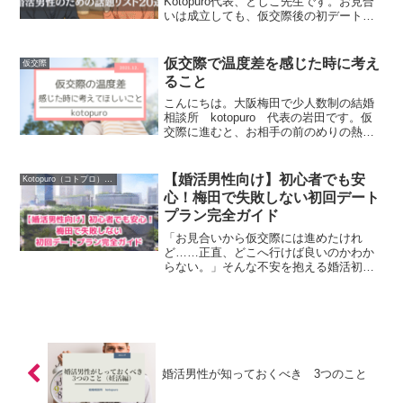
Kotopuro代表、としこ先生です。お見合
いは成立しても、仮交際後の初デートで
沈黙が多くて終了…そんな経験ありませ
んか？実は、会話が弾まないと「次はな
いかな」と思われてしまうことがとても
仮交際で温度差を感じた時に考え
仮交際
多いのです。今日は*...
ること
こんにちは。大阪梅田で少人数制の結婚
相談所 kotopuro 代表の岩田です。仮
交際に進むと、お相手の前のめりの熱量
に圧倒されて戸惑ってしまう女性が少な
からずいます。また、男性は「いいな
っ」って思った女性に対して、一直線に
【婚活男性向け】初心者でも安
Kotopuro（コトプロ）について
突き進もうとポジテ...
心！梅田で失敗しない初回デート
プラン完全ガイド
「お見合いから仮交際には進めたけれ
ど……正直、どこへ行けば良いのかわか
らない。」そんな不安を抱える婚活初心
者の男性は少なくありません。特に初回
デートは、相手に安心してもらう場づく
りが何より大切。しかし、梅田はお店も
人も多く、「選択肢が多すぎ...
婚活男性が知っておくべき 3つのこと