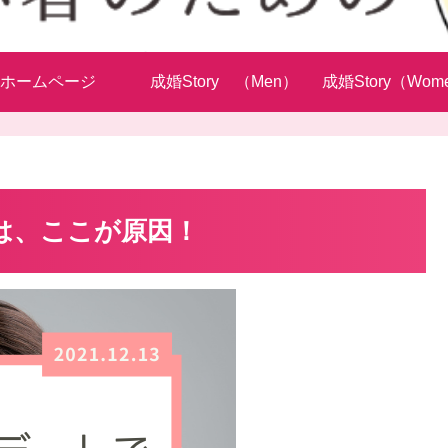
ホームページ
成婚Story （Men）
成婚Story（Wom
は、ここが原因！