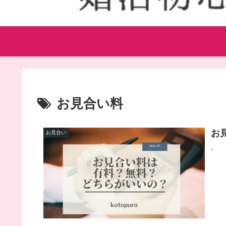
お見合い料
お
お見合い
。