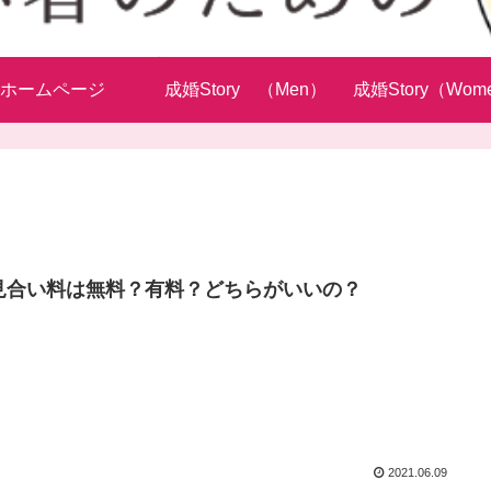
ホームページ
成婚Story （Men）
成婚Story（Wom
見合い料は無料？有料？どちらがいいの？
2021.06.09