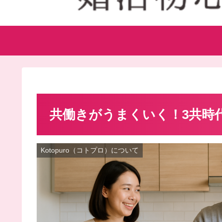
共働きがうまくいく！3共時
Kotopuro（コトプロ）について