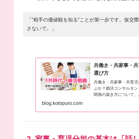
「“相手の価値観を知る”ことが第一歩です。仮交
さないで。」
共働き・共家事・共
選び方
共働き・共家事・共育児
ぶか？婚活コンサルタン
関係の築き方について、具
活コンサルタントの岩田
blog.kotopuro.com
2. 家事・育児分担の基本は「話