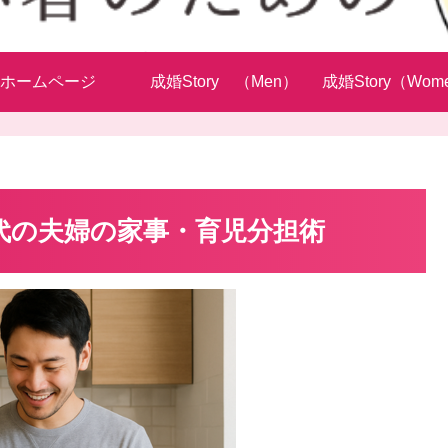
ホームページ
成婚Story （Men）
成婚Story（Wom
代の夫婦の家事・育児分担術