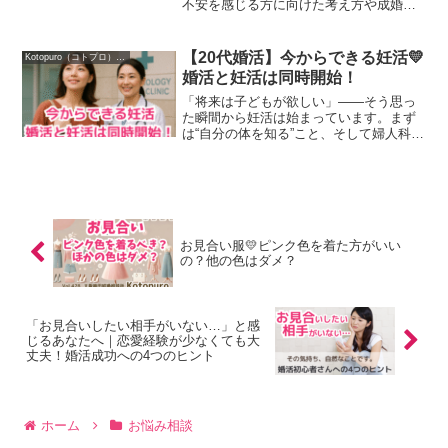
不安を感じる方に向けた考え方や成婚前
に確認できるポイントを詳しく解説しま
す。
【20代婚活】今からできる妊活💛
Kotopuro（コトプロ）について
婚活と妊活は同時開始！
「将来は子どもが欲しい」――そう思っ
た瞬間から妊活は始まっています。まず
は“自分の体を知る”こと、そして婦人科受
診・基礎知識・生活習慣の整え方・不妊
治療の選択肢まで、20代の今からできる
準備をやさしく整理します。結婚したら
子どもが欲しいなっ...
お見合い服💛ピンク色を着た方がいい
の？他の色はダメ？
「お見合いしたい相手がいない…」と感
じるあなたへ｜恋愛経験が少なくても大
丈夫！婚活成功への4つのヒント
ホーム
お悩み相談