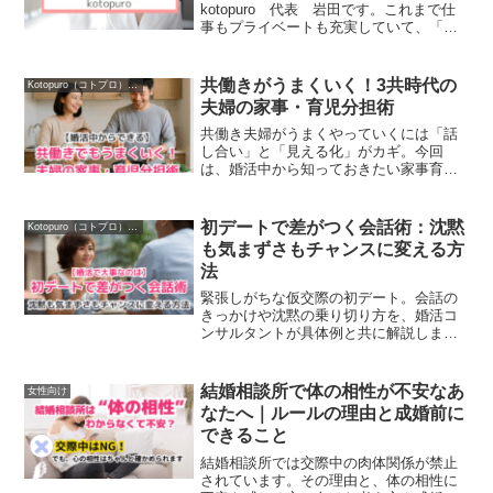
kotopuro 代表 岩田です。これまで仕
事もプライベートも充実していて、「結
婚はまだまだ先でもいいわ」って考えて
なかった。「私もいつか結婚できる」っ
て思っていたし。と、あまり真剣に結婚
共働きがうまくいく！3共時代の
Kotopuro（コトプロ）について
について考えてこられ...
夫婦の家事・育児分担術
共働き夫婦がうまくやっていくには「話
し合い」と「見える化」がカギ。今回
は、婚活中から知っておきたい家事育児
分担のヒントを具体例を交えてお届けし
ます。結婚後も仕事を続けたい。共働き
の家事分担をどうすれば良いかわからな
初デートで差がつく会話術：沈黙
Kotopuro（コトプロ）について
い。お相手女性から、家事分...
も気まずさもチャンスに変える方
法
緊張しがちな仮交際の初デート。会話の
きっかけや沈黙の乗り切り方を、婚活コ
ンサルタントが具体例と共に解説しま
す。大阪梅田結婚相談所kotopuroの代表
岩田寿子がお伝えします。
結婚相談所で体の相性が不安なあ
女性向け
なたへ｜ルールの理由と成婚前に
できること
結婚相談所では交際中の肉体関係が禁止
されています。その理由と、体の相性に