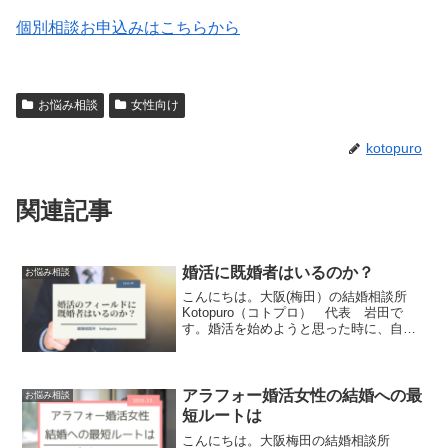
個別相談お申込みはこちらから
お悩み相談
女性向け
kotopuro
関連記事
婚活に既婚者はいるのか？
お悩み相談
こんにちは。大阪(梅田）の結婚相談所
Kotopuro（コトプロ） 代表 岩田で
す。婚活を始めようと思った時に、自分
が探す異性とは、どこでどうすれば出会
えるのか と考えますよね。その時にま
ず最初に浮かぶのは、「マッチングアプ
リでも利用してみ...
アラフォー婚活女性の結婚への最
お悩み相談
短ルートは
こんにちは。大阪梅田の結婚相談所